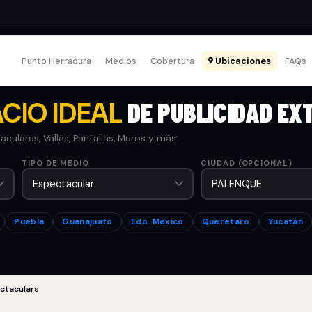
Punto Herradura
Medios
Cobertura
Ubicaciones
FAQs
CIO IDEAL
DE PUBLICIDAD EX
culares, Vallas, Pantallas, Muros y más
TIPO DE MEDIO
CIUDAD (OPCIONAL)
Puebla
Guanajuato
Edo. México
Querétaro
Yucatán
ctaculars