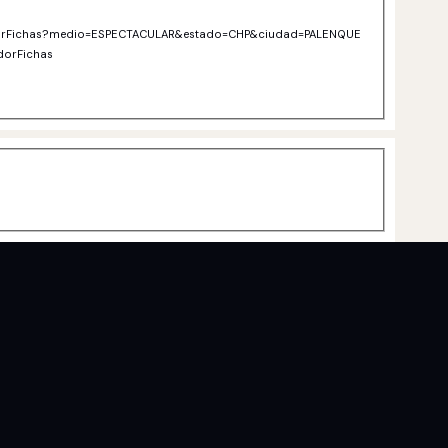
cadorFichas?medio=ESPECTACULAR&estado=CHP&ciudad=PALENQUE
dorFichas