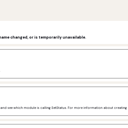
name changed, or is temporarily unavailable.
.
e and see which module is calling SetStatus. For more information about creating a 