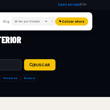
800 461 1265
Blog
Cotizar ahora
TERIOR
BUSCAR
Veracruz
Sonora