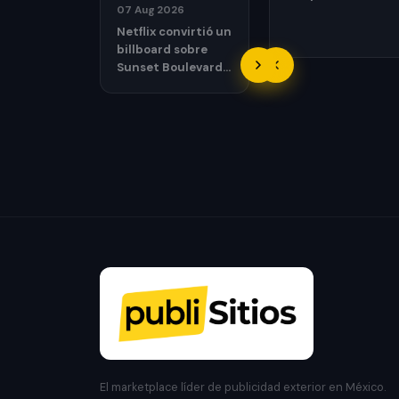
07 Aug 2026
formatos, ubicacio
creatividad, medic
Netflix convirtió un
cuando conviene u
billboard sobre
Sunset Boulevard
en una casa
funcional con un
performer
atrapado.
El marketplace líder de publicidad exterior en México.