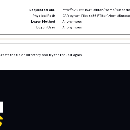
Requested URL
http://52.2.122.153:80/titan/Home/Bus
Physical Path
C:\Program Files (x86)\Titan\Home\Busca
Logon Method
Anonymous
Logon User
Anonymous
Create the file or directory and try the request again.
N
S