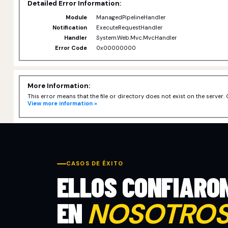
Detailed Error Information:
Module
ManagedPipelineHandler
Notification
ExecuteRequestHandler
Handler
System.Web.Mvc.MvcHandler
Error Code
0x00000000
More Information:
This error means that the file or directory does not exist on the server. 
View more information »
CASOS DE ÉXITO
ELLOS CONFIARO
EN
NOSOTRO