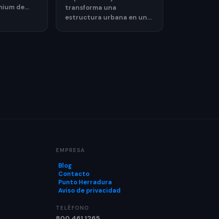
mium de
transforma una
 de lujo
estructura urbana en una
icidad
experiencia publicitaria
llamativa para
promocionar su estreno.
EMPRESA
Blog
Contacto
Punto Herradura
Aviso de privacidad
TELÉFONO
800 461 1265