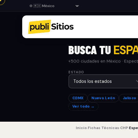
BUSCA TU
ESPA
+500 ciudades en México · Especta
ESTADO
CDMX
Nuevo León
Jalisco
Ver todo →
Inicio
›
Fichas Técnicas
›
CHP
›
Espe