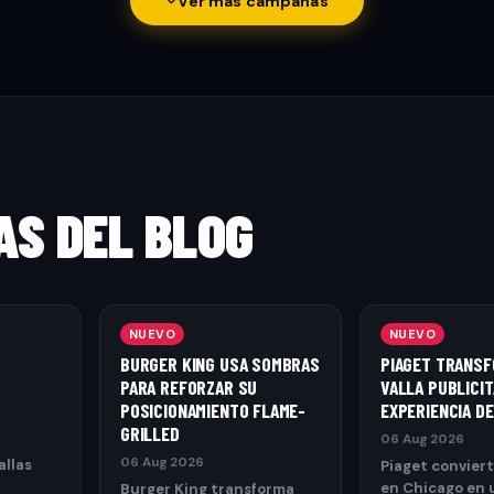
Ver más campañas
AS DEL BLOG
NUEVO
NUEVO
BURGER KING USA SOMBRAS
PIAGET TRANSF
PARA REFORZAR SU
VALLA PUBLICIT
POSICIONAMIENTO FLAME-
EXPERIENCIA D
GRILLED
06 Aug 2026
06 Aug 2026
llas
Piaget conviert
en Chicago en 
Burger King transforma