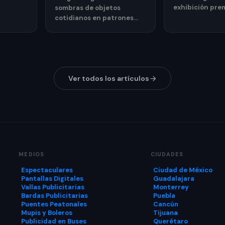
nes,
exhibición pre
sombras de objetos
ion y
relojes y joyería
cotidianos en patrones
sarlas.
mediante publ
que recuerdan las rejillas
exterior.
de una parrilla.
Ver todos los artículos
MEDIOS
CIUDADES
Espectaculares
Ciudad de México
Pantallas Digitales
Guadalajara
Vallas Publicitarias
Monterrey
Bardas Publicitarias
Puebla
Puentes Peatonales
Cancún
Mupis y Boleros
Tijuana
Publicidad en Buses
Querétaro