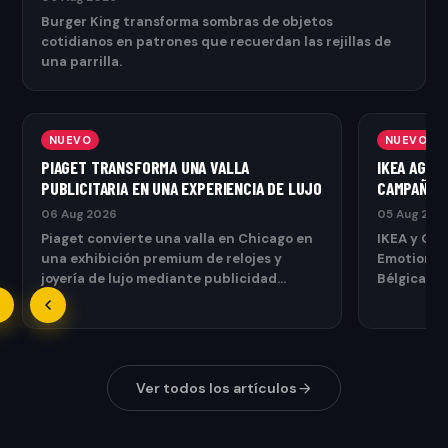
Burger King transforma sombras de objetos
cotidianos en patrones que recuerdan las rejillas de
una parrilla.
NUEVO
NUEVO
PIAGET TRANSFORMA UNA VALLA
IKEA AGRE
PUBLICITARIA EN UNA EXPERIENCIA DE LUJO
CAMPAÑA O
06 Aug 2026
05 Aug 202
Piaget convierte una valla en Chicago en
IKEA y Ogi
una exhibición premium de relojes y
Emotional
joyería de lujo mediante publicidad
Bélgica qu
exterior.
Ver todos los artículos