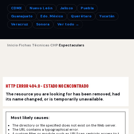
CDMX
Nuevo León
Jalisco
Puebla
Guanajuato
Edo. México
Querétaro
Yucatán
Veracruz
Sonora
Ver todo →
Inicio
›
Fichas Técnicas
›
CHP
›
Espectaculars
HTTP ERROR 404.0 - ESTADO NO ENCONTRADO
The resource you are looking for has been removed, had
its name changed, or is temporarily unavailable.
Most likely causes:
The directory or file specified does not exist on the Web server.
The URL contains a typographical error.
A custom filter or module, such as URLScan, restricts access to t