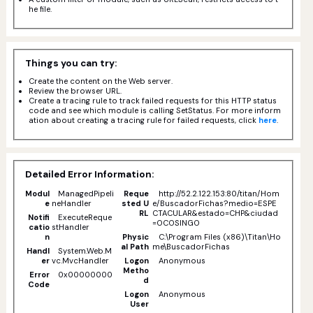
he file.
Things you can try:
Create the content on the Web server.
Review the browser URL.
Create a tracing rule to track failed requests for this HTTP status
code and see which module is calling SetStatus. For more inform
ation about creating a tracing rule for failed requests, click
here
.
Detailed Error Information:
Modul
ManagedPipeli
Reque
http://52.2.122.153:80/titan/Hom
e
neHandler
sted U
e/BuscadorFichas?medio=ESPE
RL
CTACULAR&estado=CHP&ciudad
Notifi
ExecuteReque
=OCOSINGO
catio
stHandler
n
Physic
C:\Program Files (x86)\Titan\Ho
al Path
me\BuscadorFichas
Handl
System.Web.M
er
vc.MvcHandler
Logon
Anonymous
Metho
Error
0x00000000
d
Code
Logon
Anonymous
User