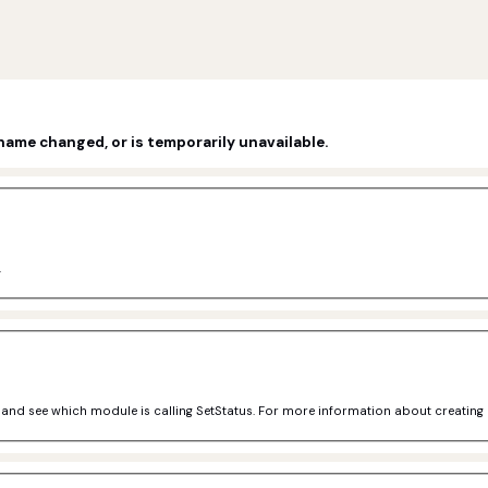
name changed, or is temporarily unavailable.
.
e and see which module is calling SetStatus. For more information about creating a 