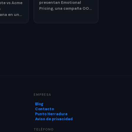
presentan Emotional
yote vs Acme
Pricing, una campaña OOH
a
en Bélgica que traduce el
ana en una
precio.
licitaria
 estreno.
EMPRESA
Blog
Contacto
Punto Herradura
Aviso de privacidad
TELÉFONO