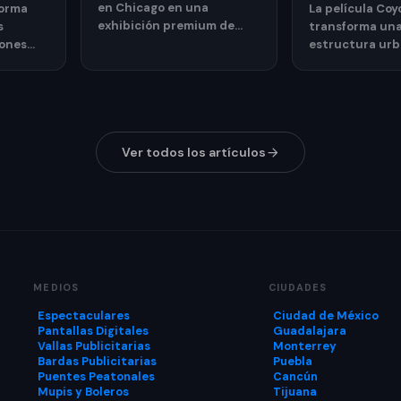
en Chicago en una
forma
La película Co
exhibición premium de
s
transforma un
relojes y joyería de lujo
rones
estructura urb
mediante publicidad
ejillas
experiencia pub
exterior.
llamativa para
promocionar su
Ver todos los artículos
MEDIOS
CIUDADES
Espectaculares
Ciudad de México
Pantallas Digitales
Guadalajara
Vallas Publicitarias
Monterrey
Bardas Publicitarias
Puebla
Puentes Peatonales
Cancún
Mupis y Boleros
Tijuana