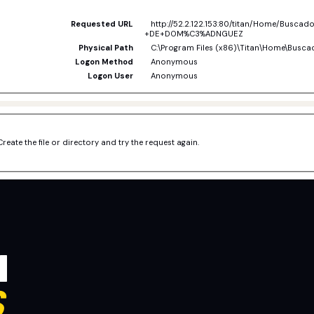
Requested URL
http://52.2.122.153:80/titan/Home/Busc
+DE+DOM%C3%ADNGUEZ
Physical Path
C:\Program Files (x86)\Titan\Home\Busca
Logon Method
Anonymous
Logon User
Anonymous
Create the file or directory and try the request again.
N
S