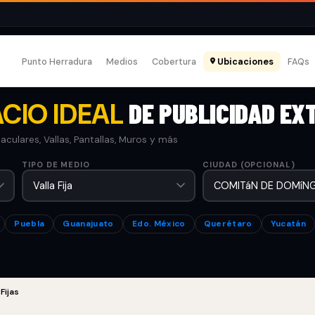
Punto Herradura
Medios
Cobertura
Ubicaciones
FAQs
CIO IDEAL
DE PUBLICIDAD EX
culares, Vallas, Pantallas, Muros y más
TIPO DE MEDIO
CIUDAD (OPCIONAL)
Puebla
Guanajuato
Edo. México
Querétaro
Yucatán
 Fijas