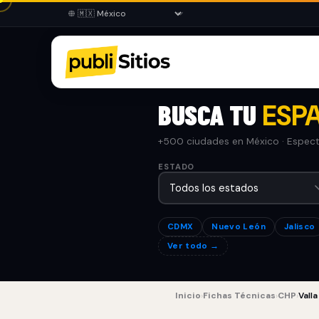
BUSCA TU
ESPA
+500 ciudades en México · Especta
ESTADO
CDMX
Nuevo León
Jalisco
Ver todo →
Inicio
›
Fichas Técnicas
›
CHP
›
Valla