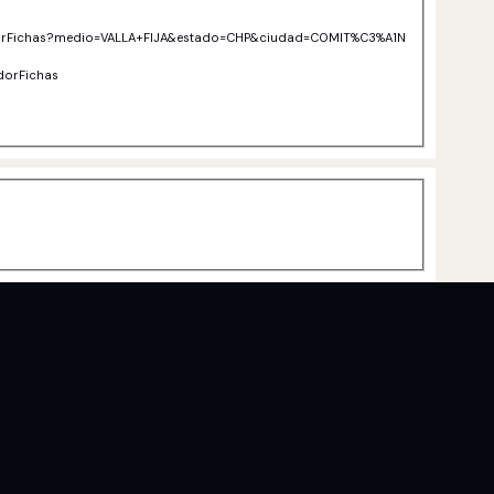
adorFichas?medio=VALLA+FIJA&estado=CHP&ciudad=COMIT%C3%A1N
dorFichas