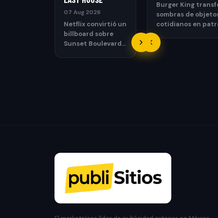
Burger King trans
07 Aug 2026
sombras de objeto
Netflix convirtió un
cotidianos en pat
billboard sobre
que recuerdan las r
Sunset Boulevard
de una parrilla.
en una casa
funcional con un
performer
atrapado.