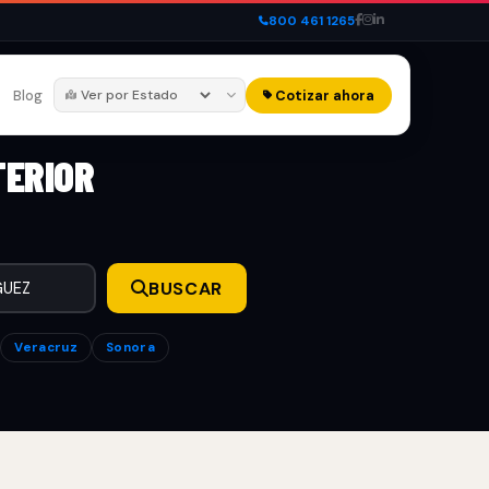
800 461 1265
Blog
Cotizar ahora
TERIOR
BUSCAR
Veracruz
Sonora