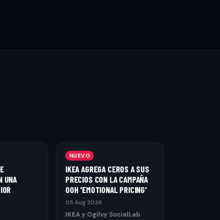
NUEVO
E
IKEA AGREGA CEROS A SUS
N UNA
PRECIOS CON LA CAMPAÑA
IOR
OOH 'EMOTIONAL PRICING'
05 Aug 2026
IKEA y Ogilvy SocialLab