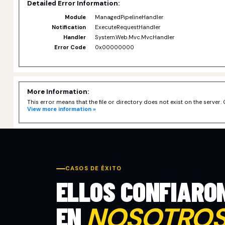
Detailed Error Information:
Module
ManagedPipelineHandler
Notification
ExecuteRequestHandler
Handler
System.Web.Mvc.MvcHandler
Error Code
0x00000000
More Information:
This error means that the file or directory does not exist on the server. 
View more information »
CASOS DE ÉXITO
ELLOS CONFIARO
EN
NOSOTRO