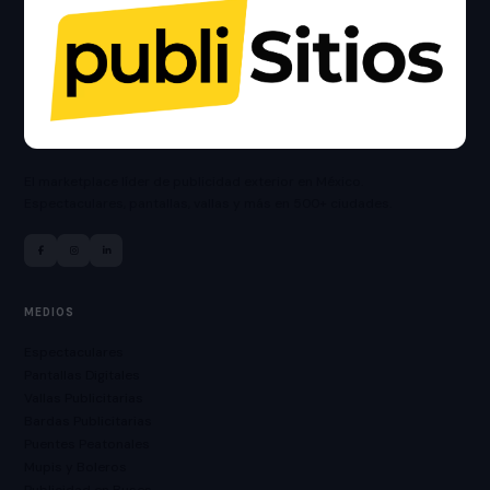
El marketplace líder de publicidad exterior en México.
Espectaculares, pantallas, vallas y más en 500+ ciudades.
MEDIOS
Espectaculares
Pantallas Digitales
Vallas Publicitarias
Bardas Publicitarias
Puentes Peatonales
Mupis y Boleros