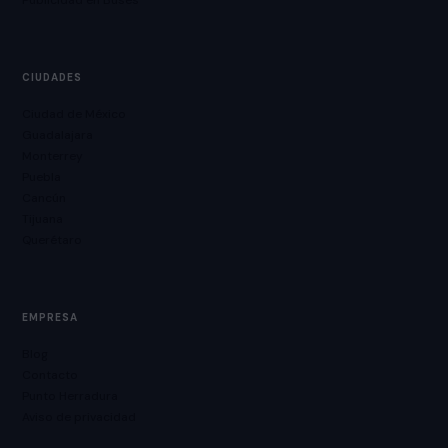
Publicidad en Buses
CIUDADES
Ciudad de México
Guadalajara
Monterrey
Puebla
Cancún
Tijuana
Querétaro
EMPRESA
Blog
Contacto
Punto Herradura
Aviso de privacidad