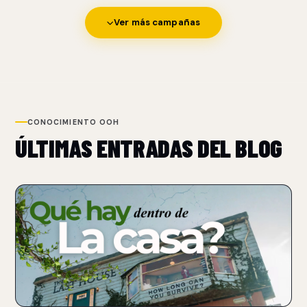
Ver más campañas
CONOCIMIENTO OOH
ÚLTIMAS ENTRADAS DEL BLOG
NUEVO
NETFLIX TRANSFORMA UN BILLBOARD EN UNA CASA
PARA PROMOCIONAR THE LAST HOUSE
07 Aug 2026
Netflix convirtió un billboard sobre Sunset Boulevard en una
casa funcional con un performer atrapado.