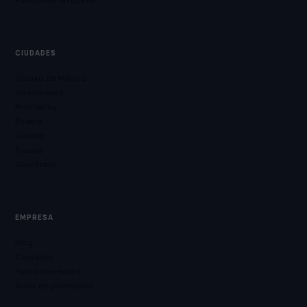
Publicidad en Buses
CIUDADES
Ciudad de México
Guadalajara
Monterrey
Puebla
Cancún
Tijuana
Querétaro
EMPRESA
Blog
Contacto
Punto Herradura
Aviso de privacidad