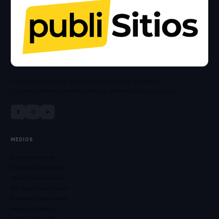
El marketplace líder de publicidad exterior en México.
Espectaculares, pantallas, vallas y más en 500+ ciudades.
MEDIOS
Espectaculares
Pantallas Digitales
Vallas Publicitarias
Bardas Publicitarias
Puentes Peatonales
Mupis y Boleros