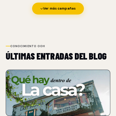
Ver más campañas
CONOCIMIENTO OOH
ÚLTIMAS ENTRADAS DEL BLOG
NUEVO
NETFLIX TRANSFORMA UN BILLBOARD EN UNA CASA
PARA PROMOCIONAR THE LAST HOUSE
07 Aug 2026
Netflix convirtió un billboard sobre Sunset Boulevard en una
casa funcional con un performer atrapado.