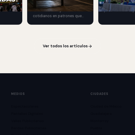
 y
Burger King transforma
Chicago en una e
las.
sombras de objetos
premium de reloje
cotidianos en patrones que
de lujo mediante 
recuerdan las rejillas de una
exterior.
parrilla.
Ver todos los artículos
MEDIOS
CIUDADES
Espectaculares
Ciudad de México
Pantallas Digitales
Guadalajara
Vallas Publicitarias
Monterrey
Bardas Publicitarias
Puebla