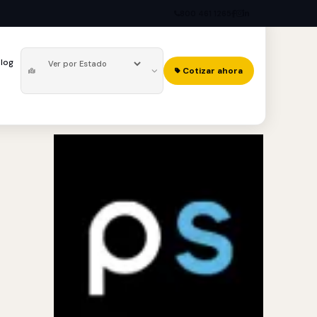
800 461 1265
log
Cotizar ahora