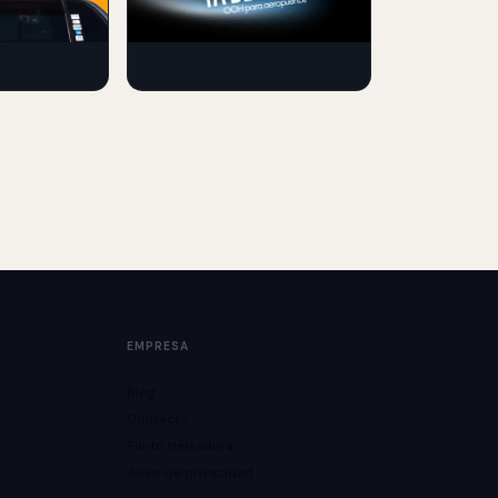
con una
por industria, medicion y
cuando conviene invertir.
EMPRESA
Blog
Contacto
Punto Herradura
Aviso de privacidad