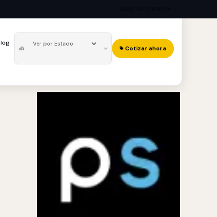
800 461 1265
log
Cotizar ahora