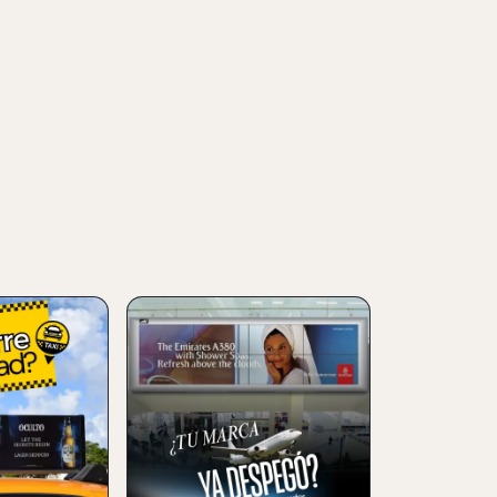
NUEVO
N TAXIS
PUBLICIDAD EN
AEROPUERTOS
04 Aug 2026
blicidad en
utas,
Guia para planear publicidad
ias
en aeropuertos: formatos,
edicion y
ubicaciones, mensajes, usos