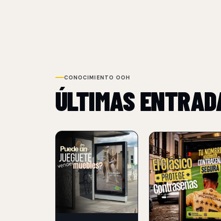
CONOCIMIENTO OOH
ÚLTIMAS ENTRAD
NUEVO
NUEVO
IKEA AGREGA
BANCO PICHINCHA
CEROS A SUS
FÚTBOL PARA PR
PRECIOS CON LA
CONTRASEÑAS SE
CAMPAÑA OOH
05 Aug 2026
'EMOTIONAL
PRICING'
Banco Pichincha y Del
MullenLowe reemplaz