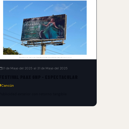
01 de Mayo del 2025 al 31 de Mayo del 2025
FESTIVAL PAAX GNP - ESPECTACULAR
Cancún
Publicidad exterior con retorno tangible.