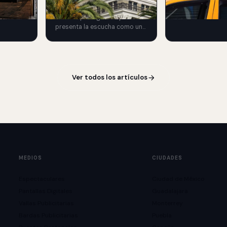
dores por
Audible y Special US lanzan
como integrarla 
 partido
una campaña global que
campana OOH.
cuador
presenta la escucha como una
re la
experiencia capaz.
traseñas.
Ver todos los artículos
MEDIOS
CIUDADES
Espectaculares
Ciudad de México
Pantallas Digitales
Guadalajara
Vallas Publicitarias
Monterrey
Bardas Publicitarias
Puebla