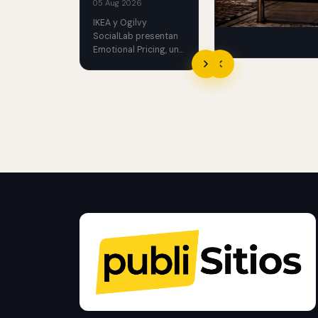
05 Aug 2026
apellidos de los juga
IKEA y Ogilvy
asteriscos durante el
SocialLab presentan
más importante de E
Emotional Pricing, una
para concientizar sob
campaña OOH en
seguridad de las con
Bélgica que traduce el
precio.