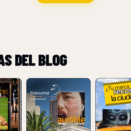
AS DEL BLOG
NUEVO
NUEVO
 USA EL
AUDIBLE CONVIERTE LA
PUBLICIDAD E
OMOVER
ESCUCHA EN UNA
04 Aug 2026
GURAS
EXPERIENCIA EMOCIONAL
CON 'STORIES THAT
Guia para usar pu
SPEAK TO YOU'
taxis: formatos, r
ta
mensajes, industr
04 Aug 2026
aron los
recomendadas, m