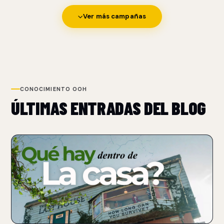
Ver más campañas
CONOCIMIENTO OOH
ÚLTIMAS ENTRADAS DEL BLOG
NUEVO
NETFLIX TRANSFORMA UN BILLBOARD EN UNA CASA
PARA PROMOCIONAR THE LAST HOUSE
07 Aug 2026
Netflix convirtió un billboard sobre Sunset Boulevard en una
casa funcional con un performer atrapado.