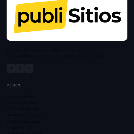
El marketplace líder de publicidad exterior en México.
Espectaculares, pantallas, vallas y más en 500+ ciudades.
MEDIOS
Espectaculares
Pantallas Digitales
Vallas Publicitarias
Bardas Publicitarias
Puentes Peatonales
Mupis y Boleros