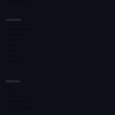
Publicidad en Buses
CIUDADES
Ciudad de México
Guadalajara
Monterrey
Puebla
Cancún
Tijuana
Querétaro
EMPRESA
Blog
Contacto
Punto Herradura
Aviso de privacidad