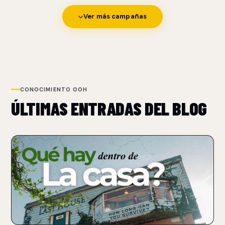
Ver más campañas
CONOCIMIENTO OOH
ÚLTIMAS ENTRADAS DEL BLOG
NUEVO
NETFLIX TRANSFORMA UN BILLBOARD EN UNA CASA
PARA PROMOCIONAR THE LAST HOUSE
07 Aug 2026
Netflix convirtió un billboard sobre Sunset Boulevard en una
casa funcional con un performer atrapado.