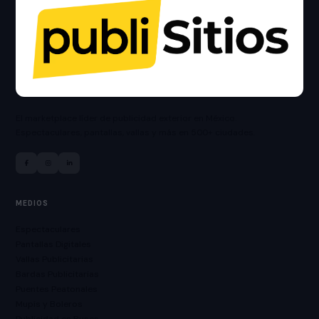
El marketplace líder de publicidad exterior en México.
Espectaculares, pantallas, vallas y más en 500+ ciudades.
MEDIOS
Espectaculares
Pantallas Digitales
Vallas Publicitarias
Bardas Publicitarias
Puentes Peatonales
Mupis y Boleros