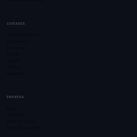
Publicidad en Buses
CIUDADES
Ciudad de México
Guadalajara
Monterrey
Puebla
Cancún
Tijuana
Querétaro
EMPRESA
Blog
Contacto
Punto Herradura
Aviso de privacidad