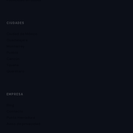
Publicidad en Buses
CIUDADES
Ciudad de México
Guadalajara
Monterrey
Puebla
Cancún
Tijuana
Querétaro
EMPRESA
Blog
Contacto
Punto Herradura
Aviso de privacidad