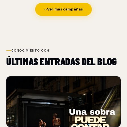
Ver más campañas
CONOCIMIENTO OOH
ÚLTIMAS ENTRADAS DEL BLOG
NUEVO
BURGER KING USA SOMBRAS PARA REFORZAR SU
POSICIONAMIENTO FLAME-GRILLED
06 Aug 2026
Burger King transforma sombras de objetos cotidianos en
patrones que recuerdan las rejillas de una parrilla.