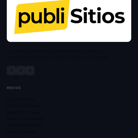
El marketplace líder de publicidad exterior en México.
Espectaculares, pantallas, vallas y más en 500+ ciudades.
MEDIOS
Espectaculares
Pantallas Digitales
Vallas Publicitarias
Bardas Publicitarias
Puentes Peatonales
Mupis y Boleros