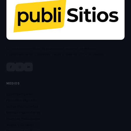
El marketplace líder de publicidad exterior en México.
Espectaculares, pantallas, vallas y más en 500+ ciudades.
MEDIOS
Espectaculares
Pantallas Digitales
Vallas Publicitarias
Bardas Publicitarias
Puentes Peatonales
Mupis y Boleros