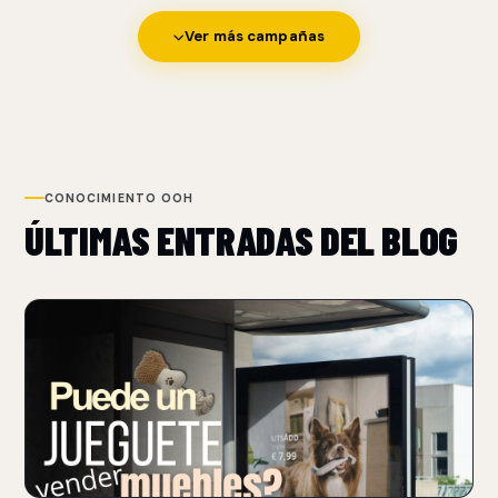
Ver más campañas
CONOCIMIENTO OOH
ÚLTIMAS ENTRADAS DEL BLOG
NUEVO
IKEA AGREGA CEROS A SUS PRECIOS CON LA
CAMPAÑA OOH 'EMOTIONAL PRICING'
05 Aug 2026
IKEA y Ogilvy SocialLab presentan Emotional Pricing, una
campaña OOH en Bélgica que traduce el precio.