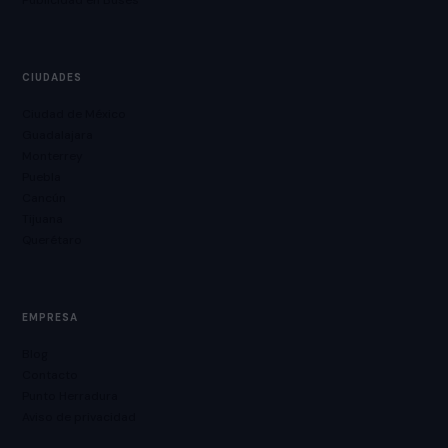
Publicidad en Buses
CIUDADES
Ciudad de México
Guadalajara
Monterrey
Puebla
Cancún
Tijuana
Querétaro
EMPRESA
Blog
Contacto
Punto Herradura
Aviso de privacidad