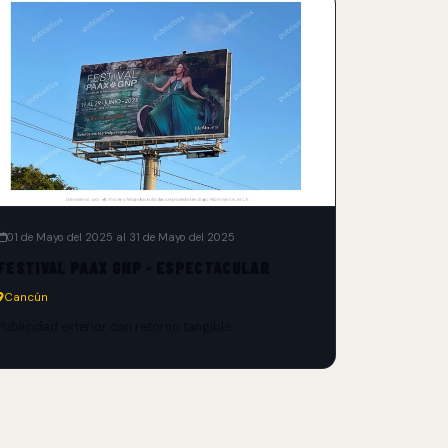
01 de Mayo del 2025 al 31 de Mayo del 2025
FESTIVAL PAAX GNP - ESPECTACULAR
Cancún
Publicidad exterior con retorno tangible.