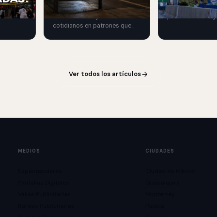
 y
Burger King transforma
Chicago en una e
las.
sombras de objetos
premium de reloje
cotidianos en patrones que
de lujo mediante 
recuerdan las rejillas de una
exterior.
parrilla.
Ver todos los artículos
MEDIOS
CIUDADES
Espectaculares
Ciudad de México
Pantallas Digitales
Guadalajara
Vallas Publicitarias
Monterrey
Bardas Publicitarias
Puebla