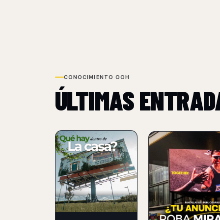
CONOCIMIENTO OOH
ÚLTIMAS ENTRAD
NUEVO
NUEVO
NETFLIX
PANTALLAS LED
TRANSFORMA UN
PUBLICITARIAS
BILLBOARD EN
07 Aug 2026
UNA CASA PARA
PROMOCIONAR
Guia para planear c
THE LAST HOUSE
en pantallas LED publi
formatos, ubicaciones