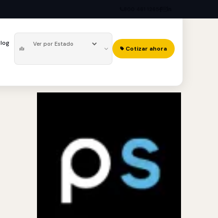
800 461 1265
log
Cotizar ahora