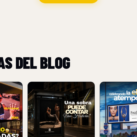
AS DEL BLOG
NUEVO
NUEVO
BURGER KING USA
PIAGET TRAN
SOMBRAS PARA
UNA VALLA PU
REFORZAR SU
EN UNA EXPER
POSICIONAMIENTO
LUJO
FLAME-GRILLED
ampañas
06 Aug 2026
citarias:
06 Aug 2026
,
Piaget convierte 