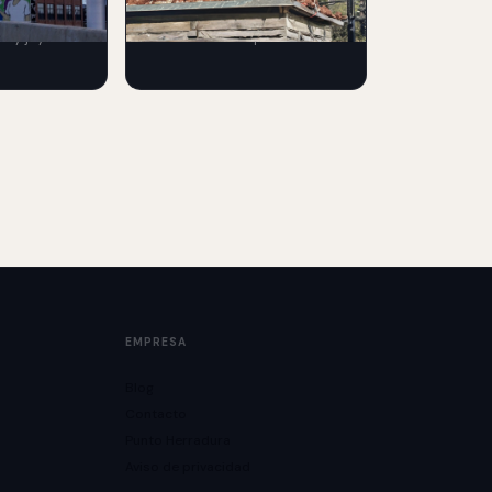
xhibición
transforma una estructura
s y joyería
urbana en una experiencia
publicidad
publicitaria llamativa para
promocionar su estreno.
EMPRESA
Blog
Contacto
Punto Herradura
Aviso de privacidad