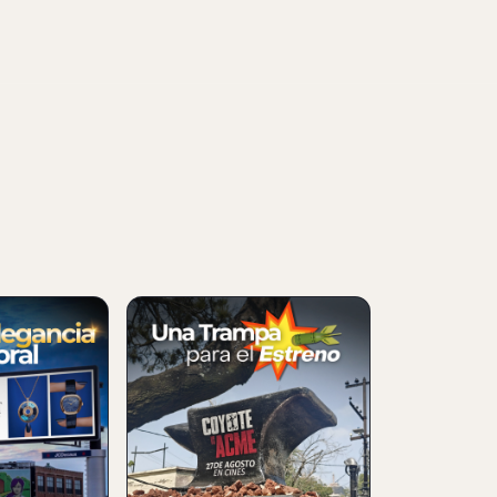
NUEVO
SFORMA
COYOTE VS ACME
BLICITARIA
SORPRENDE CON UNA
IENCIA DE
CAMPAÑA EXTERIOR
GIGANTE
06 Aug 2026
una valla en
La película Coyote vs Acme