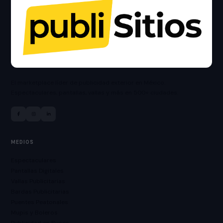
El marketplace líder de publicidad exterior en México.
Espectaculares, pantallas, vallas y más en 500+ ciudades.
MEDIOS
Espectaculares
Pantallas Digitales
Vallas Publicitarias
Bardas Publicitarias
Puentes Peatonales
Mupis y Boleros