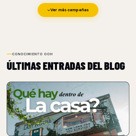
Ver más campañas
CONOCIMIENTO OOH
ÚLTIMAS ENTRADAS DEL BLOG
NUEVO
NETFLIX TRANSFORMA UN BILLBOARD EN UNA CASA
PARA PROMOCIONAR THE LAST HOUSE
07 Aug 2026
Netflix convirtió un billboard sobre Sunset Boulevard en una
casa funcional con un performer atrapado.