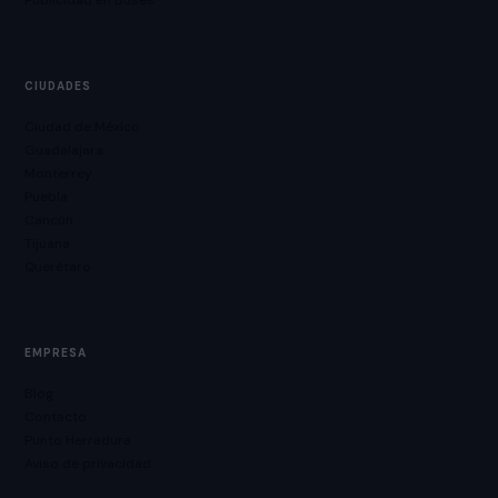
Publicidad en Buses
CIUDADES
Ciudad de México
Guadalajara
Monterrey
Puebla
Cancún
Tijuana
Querétaro
EMPRESA
Blog
Contacto
Punto Herradura
Aviso de privacidad