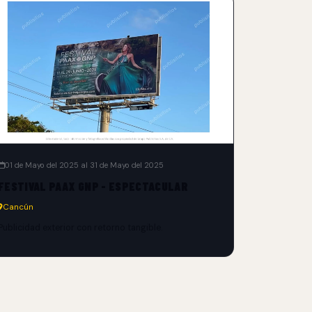
01 de Mayo del 2025 al 31 de Mayo del 2025
FESTIVAL PAAX GNP - ESPECTACULAR
Cancún
Publicidad exterior con retorno tangible.