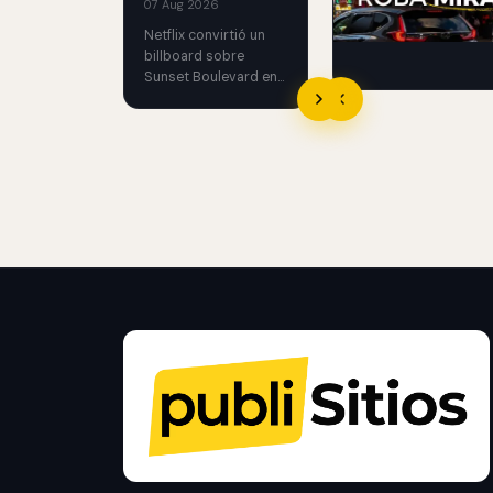
07 Aug 2026
creatividad, medicion
Netflix convirtió un
cuando conviene usar
billboard sobre
Sunset Boulevard en
una casa funcional
con un performer
atrapado.