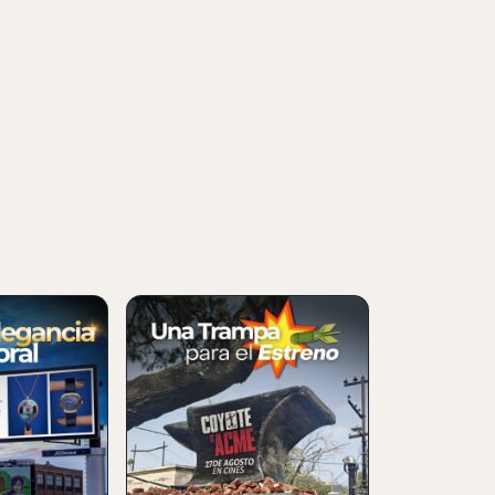
NUEVO
SFORMA
COYOTE VS ACME
BLICITARIA
SORPRENDE CON UNA
IENCIA DE
CAMPAÑA EXTERIOR
GIGANTE
06 Aug 2026
una valla en
La película Coyote vs Acme