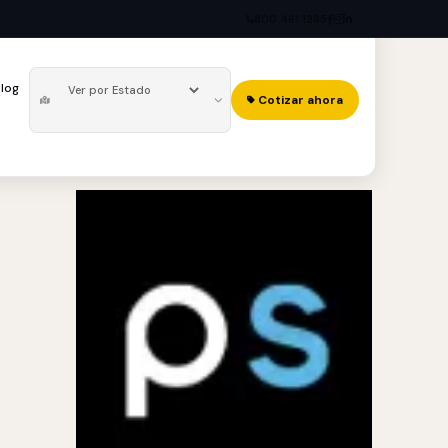
800 461 1265
log
Cotizar ahora