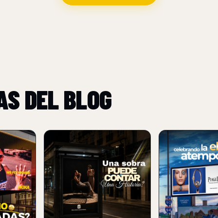
AS DEL BLOG
NUEVO
NUEVO
BURGER KING USA
PIAGET TRAN
SOMBRAS PARA
UNA VALLA PU
REFORZAR SU
EN UNA EXPER
POSICIONAMIENTO
LUJO
FLAME-GRILLED
ampañas
06 Aug 2026
citarias:
06 Aug 2026
,
Piaget convierte 