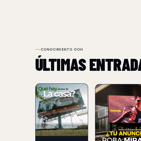
CONOCIMIENTO OOH
ÚLTIMAS ENTRAD
NUEVO
NUEVO
NETFLIX
PANTALLAS LED
TRANSFORMA UN
PUBLICITARIAS
BILLBOARD EN
07 Aug 2026
UNA CASA PARA
PROMOCIONAR
Guia para planear c
THE LAST HOUSE
en pantallas LED publi
formatos, ubicaciones