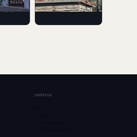
xhibición
transforma una estructura
s y joyería
urbana en una experiencia
publicidad
publicitaria llamativa para
promocionar su estreno.
EMPRESA
Blog
Contacto
Punto Herradura
Aviso de privacidad