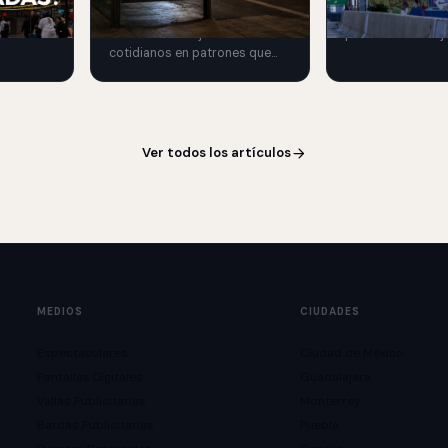
 y
Burger King transforma
Chicago en una e
las.
sombras de objetos
premium de reloje
cotidianos en patrones que
de lujo mediante 
recuerdan las rejillas de una
exterior.
parrilla.
Ver todos los artículos
MEDIOS
CIUDADES
Espectaculares
Ciudad de México
Pantallas Digitales
Guadalajara
Vallas Publicitarias
Monterrey
Bardas Publicitarias
Puebla