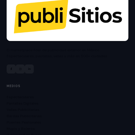
El marketplace líder de publicidad exterior en México.
Espectaculares, pantallas, vallas y más en 500+ ciudades.
MEDIOS
Espectaculares
Pantallas Digitales
Vallas Publicitarias
Bardas Publicitarias
Puentes Peatonales
Mupis y Boleros