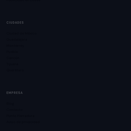
Publicidad en Buses
CIUDADES
Ciudad de México
Guadalajara
Monterrey
Puebla
Cancún
Tijuana
Querétaro
EMPRESA
Blog
Contacto
Punto Herradura
Aviso de privacidad