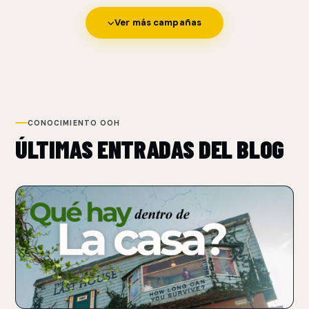
Ver más campañas
CONOCIMIENTO OOH
ÚLTIMAS ENTRADAS DEL BLOG
NUEVO
NETFLIX TRANSFORMA UN BILLBOARD EN UNA CASA
PARA PROMOCIONAR THE LAST HOUSE
07 Aug 2026
Netflix convirtió un billboard sobre Sunset Boulevard en una
casa funcional con un performer atrapado.