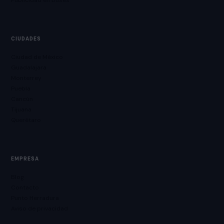
Publicidad en Buses
CIUDADES
Ciudad de México
Guadalajara
Monterrey
Puebla
Cancún
Tijuana
Querétaro
EMPRESA
Blog
Contacto
Punto Herradura
Aviso de privacidad