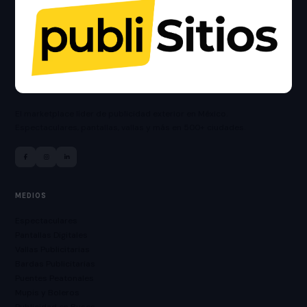
El marketplace líder de publicidad exterior en México.
Espectaculares, pantallas, vallas y más en 500+ ciudades.
MEDIOS
Espectaculares
Pantallas Digitales
Vallas Publicitarias
Bardas Publicitarias
Puentes Peatonales
Mupis y Boleros