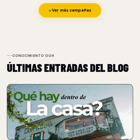
Ver más campañas
CONOCIMIENTO OOH
ÚLTIMAS ENTRADAS DEL BLOG
NUEVO
NETFLIX TRANSFORMA UN BILLBOARD EN UNA CASA
PARA PROMOCIONAR THE LAST HOUSE
07 Aug 2026
Netflix convirtió un billboard sobre Sunset Boulevard en una
casa funcional con un performer atrapado.