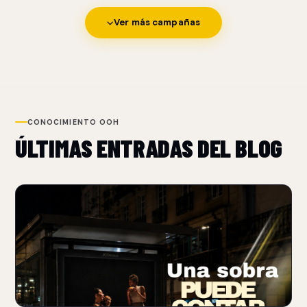
Ver más campañas
CONOCIMIENTO OOH
ÚLTIMAS ENTRADAS DEL BLOG
NUEVO
BURGER KING USA SOMBRAS PARA REFORZAR SU
POSICIONAMIENTO FLAME-GRILLED
06 Aug 2026
Burger King transforma sombras de objetos cotidianos en
patrones que recuerdan las rejillas de una parrilla.