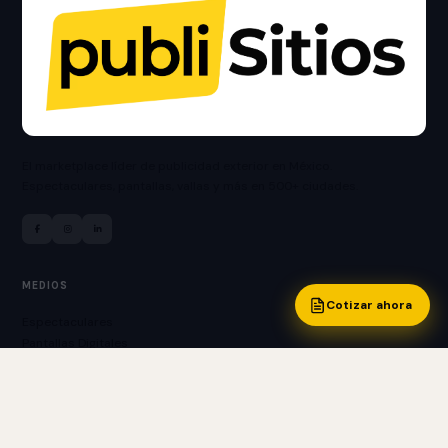
El marketplace líder de publicidad exterior en México.
Espectaculares, pantallas, vallas y más en 500+ ciudades.
MEDIOS
Cotizar ahora
Espectaculares
Pantallas Digitales
Vallas Publicitarias
Bardas Publicitarias
Puentes Peatonales
Mupis y Boleros