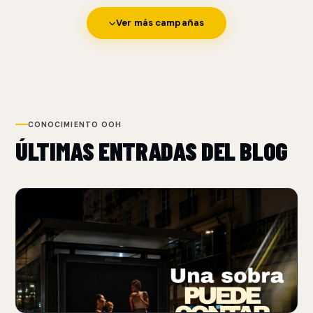
Ver más campañas
CONOCIMIENTO OOH
ÚLTIMAS ENTRADAS DEL BLOG
NUEVO
BURGER KING USA SOMBRAS PARA REFORZAR SU
POSICIONAMIENTO FLAME-GRILLED
06 Aug 2026
Burger King transforma sombras de objetos cotidianos en
patrones que recuerdan las rejillas de una parrilla.