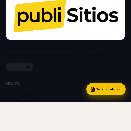
El marketplace líder de publicidad exterior en México.
Espectaculares, pantallas, vallas y más en 500+ ciudades.
MEDIOS
Cotizar ahora
Espectaculares
Pantallas Digitales
Vallas Publicitarias
Bardas Publicitarias
Puentes Peatonales
Mupis y Boleros