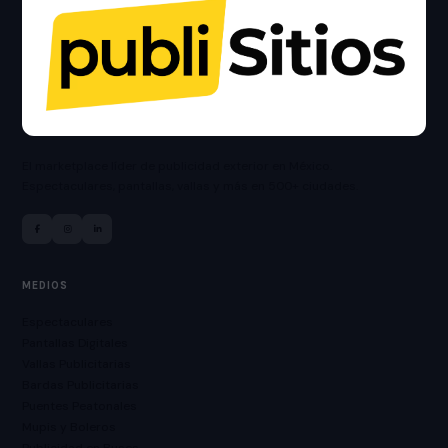
El marketplace líder de publicidad exterior en México.
Espectaculares, pantallas, vallas y más en 500+ ciudades.
MEDIOS
Espectaculares
Pantallas Digitales
Vallas Publicitarias
Bardas Publicitarias
Puentes Peatonales
Mupis y Boleros