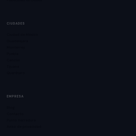
Publicidad en Buses
CIUDADES
Ciudad de México
Guadalajara
Monterrey
Puebla
Cancún
Tijuana
Querétaro
EMPRESA
Blog
Contacto
Punto Herradura
Aviso de privacidad