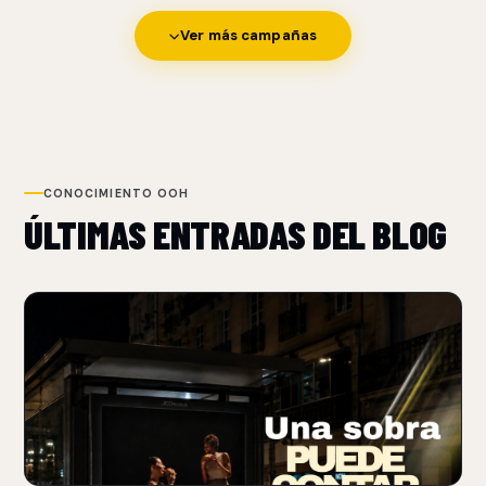
Ver más campañas
CONOCIMIENTO OOH
ÚLTIMAS ENTRADAS DEL BLOG
NUEVO
BURGER KING USA SOMBRAS PARA REFORZAR SU
POSICIONAMIENTO FLAME-GRILLED
06 Aug 2026
Burger King transforma sombras de objetos cotidianos en
patrones que recuerdan las rejillas de una parrilla.