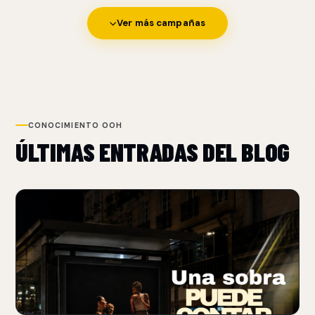
Ver más campañas
CONOCIMIENTO OOH
ÚLTIMAS ENTRADAS DEL BLOG
NUEVO
BURGER KING USA SOMBRAS PARA REFORZAR SU
POSICIONAMIENTO FLAME-GRILLED
06 Aug 2026
Burger King transforma sombras de objetos cotidianos en
patrones que recuerdan las rejillas de una parrilla.