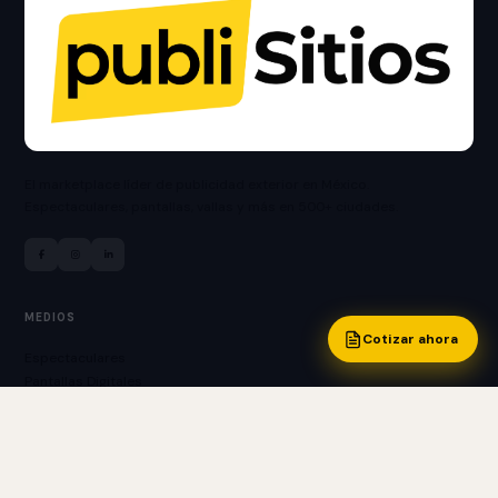
El marketplace líder de publicidad exterior en México.
Espectaculares, pantallas, vallas y más en 500+ ciudades.
MEDIOS
Cotizar ahora
Espectaculares
Pantallas Digitales
Vallas Publicitarias
Bardas Publicitarias
Puentes Peatonales
Mupis y Boleros